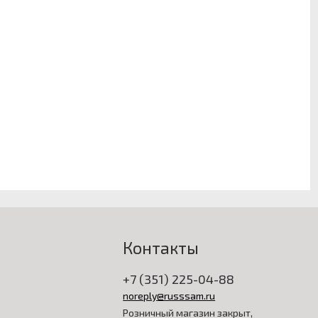
Контакты
+7 (351) 225-04-88
noreply@russsam.ru
Розничный магазин закрыт,