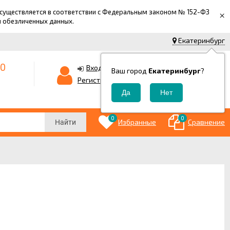
 осуществляется в соответствии с Федеральным законом № 152-ФЗ
×
й обезличенных данных.
Екатеринбург
-0
0
Корзина
Вход
Ваш город
Екатеринбург
?
0
Регистрация
₽
0
0
Избранные
Сравнение
Найти