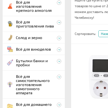
Ищите где купить пр
Всё для
изготовления
товаров по цене от 2
крепкого алкоголя
можем доставить лю
Челябинску!
Всё для
приготовления пива
Сортировать:
Наз
Солод и зерно
Всё для виноделов
Бутылки банки и
пробки
Всё для
самостоятельного
изготовления
самогонного
аппарата
Всё для домашнего