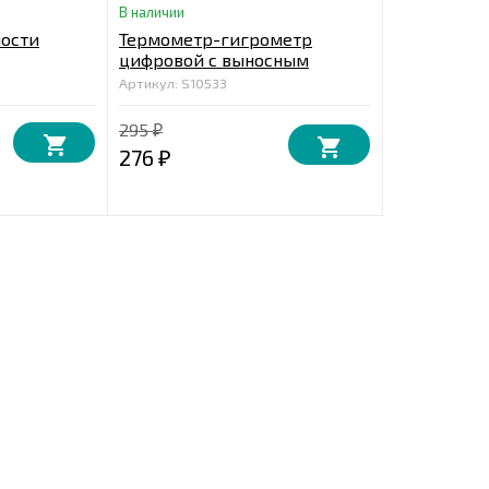
В наличии
ости
Термометр-гигрометр
цифровой с выносным
датчиком
Артикул: S10533
295
₽
276
₽