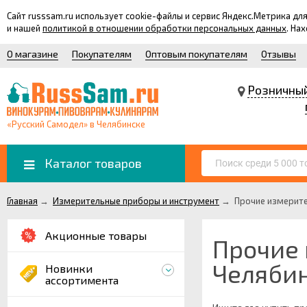
Сайт russsam.ru использует cookie-файлы и сервис Яндекс.Метрика 
и нашей
политикой в отношении обработки персональных данных
. На
О магазине
Покупателям
Оптовым покупателям
Отзывы
Розничны
«Русский Самодел» в Челябинске
Каталог товаров
Главная
→
Измерительные приборы и инструмент
→
Прочие измерите
Акционные товары
Прочие
Челяби
Новинки
ассортимента