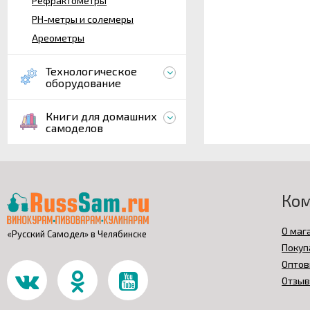
Рефрактометры
PH-метры и солемеры
Ареометры
Технологическое
оборудование
Книги для домашних
самоделов
Ко
О маг
«Русский Самодел» в Челябинске
Покуп
Оптов
Отзы