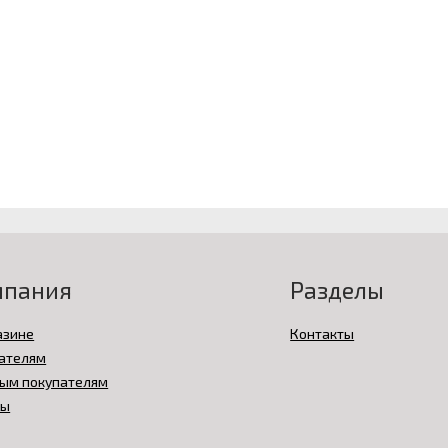
мпания
Разделы
азине
Контакты
ателям
ым покупателям
вы