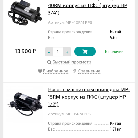
40RM корпус из ПФС (штуцер НР
3/4")
Артикул: MP-40RM PPS
Страна происхождения
Китай
Вес
5.6 кг
13 900
-
+
₽
В наличии
Быстрый просмотр
В избранное
Сравнение
Насос с магнитным приводом MP-
15RM корпус из ПФС (штуцер НР
1/2")
Артикул: MP-15RM PPS
Страна происхождения
Китай
Вес
1.71 кг