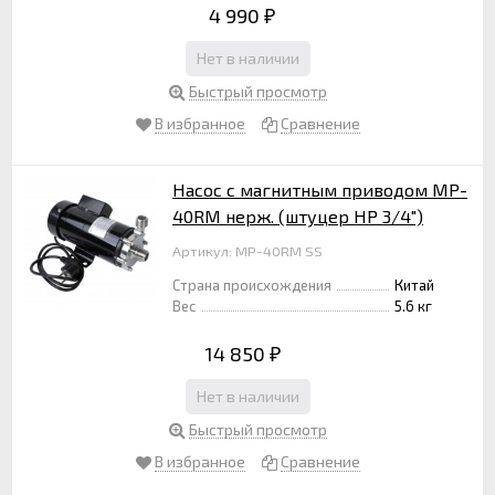
4 990
₽
Нет в наличии
Быстрый просмотр
В избранное
Сравнение
Насос с магнитным приводом MP-
40RM нерж. (штуцер НР 3/4")
Артикул: MP-40RM SS
Страна происхождения
Китай
Вес
5.6 кг
14 850
₽
Нет в наличии
Быстрый просмотр
В избранное
Сравнение