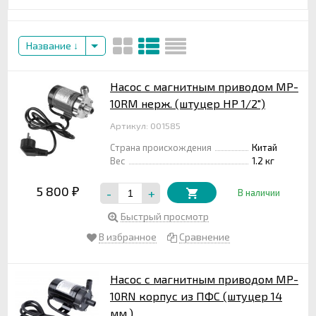
Название
Насос с магнитным приводом MP-
10RM нерж. (штуцер НР 1/2")
Артикул: 001585
Страна происхождения
Китай
Вес
1.2 кг
5 800
-
+
₽
В наличии
Быстрый просмотр
В избранное
Сравнение
Насос с магнитным приводом MP-
10RN корпус из ПФС (штуцер 14
мм.)