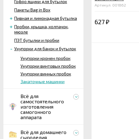
Гофро ящики для бутылок
Артикул: 001862
Пакеты Bag in Box
Пивная и лимонадная бутылка
627
₽
Пробки, крышка, колпачок,
мюзле
ПЭТ бутылки и пробки
Укупорки для банок и бутылок
Укупорки кронен пробок
Укупорки винтовых пробок
Укупорки винных пробок
Закаточные машинки
Всё для
самостоятельного
изготовления
самогонного
аппарата
Всё для домашнего
сыроделия