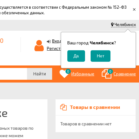
 осуществляется в соответствии с Федеральным законом № 152-ФЗ
×
й обезличенных данных.
Челябинск
-0
0
Корзина
Вход
Ваш город
Челябинск
?
0
Регистрация
₽
0
0
Избранные
Сравнение
Найти
Товары в сравнении
ке
Товаров в сравнении нет
азных товаров по
также можем