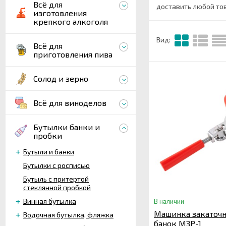
Всё для
доставить любой то
изготовления
крепкого алкоголя
Вид:
Всё для
приготовления пива
Солод и зерно
Всё для виноделов
Бутылки банки и
пробки
Бутыли и банки
Бутылки с росписью
Бутыль с притертой
стеклянной пробкой
Винная бутылка
В наличии
Машинка закаточн
Водочная бутылка, фляжка
банок МЗР-1