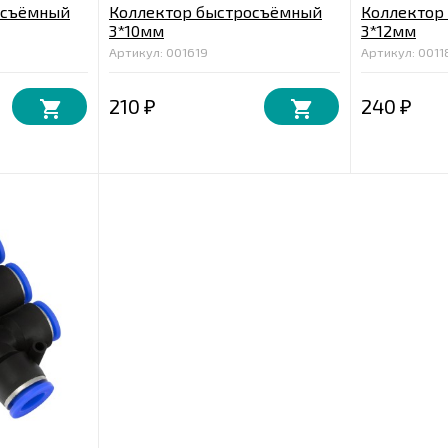
осъёмный
Коллектор быстросъёмный
Коллектор
3*10мм
3*12мм
Артикул: 001619
Артикул: 0011
210
240
₽
₽