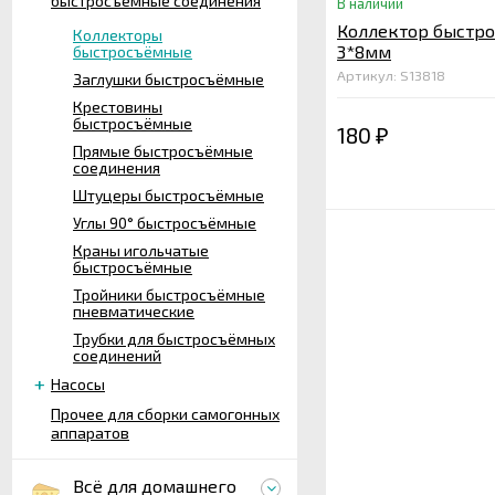
быстросъёмные соединения
В наличии
Коллектор быстр
Коллекторы
3*8мм
быстросъёмные
Артикул: S13818
Заглушки быстросъёмные
Крестовины
быстросъёмные
180
₽
Прямые быстросъёмные
соединения
Штуцеры быстросъёмные
Углы 90° быстросъёмные
Краны игольчатые
быстросъёмные
Тройники быстросъёмные
пневматические
Трубки для быстросъёмных
соединений
Насосы
Прочее для сборки самогонных
аппаратов
Всё для домашнего