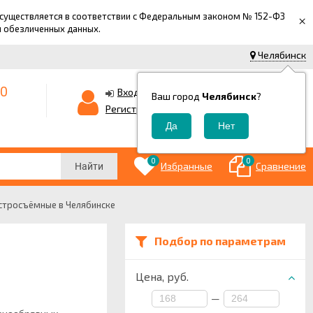
 осуществляется в соответствии с Федеральным законом № 152-ФЗ
×
й обезличенных данных.
Челябинск
-0
0
Корзина
Вход
Ваш город
Челябинск
?
0
Регистрация
₽
0
0
Избранные
Сравнение
Найти
стросъёмные в Челябинске
Подбор по параметрам
Цена,
руб.
—