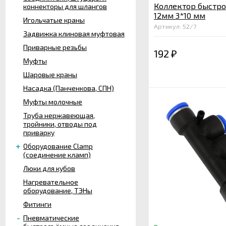
Коллектор быстр
коннекторы для шлангов
12мм 3*10 мм
Игольчатые краны
Артикул: 52/7
Задвижка клиновая муфтовая
Приварные резьбы
192
₽
Муфты
Шаровые краны
Насадка (Панченкова, СПН)
Муфты молочные
Труба нержавеющая,
тройники, отводы под
приварку
Оборудование Clamp
(соединение кламп)
Люки для кубов
Нагревательное
оборудование, ТЭНы
Фитинги
Пневматические