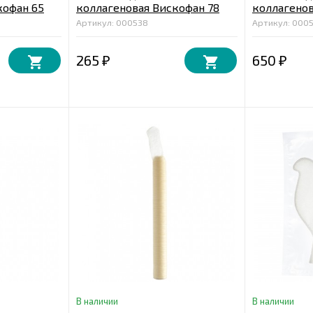
кофан 65
коллагеновая Вискофан 78
коллагенов
мм, бесцветная 2 м.
мм, бесцвет
Артикул: 000538
Артикул: 000
265
650
₽
₽
В наличии
В наличии