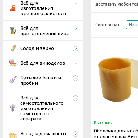
Всё для
доставить любой тов
изготовления
крепкого алкоголя
Сортировать:
Наз
Всё для
приготовления пива
Солод и зерно
Всё для виноделов
Бутылки банки и
пробки
Всё для
самостоятельного
изготовления
самогонного
аппарата
В наличии
Оболочка для кол
Всё для домашнего
коллагеновая Вис