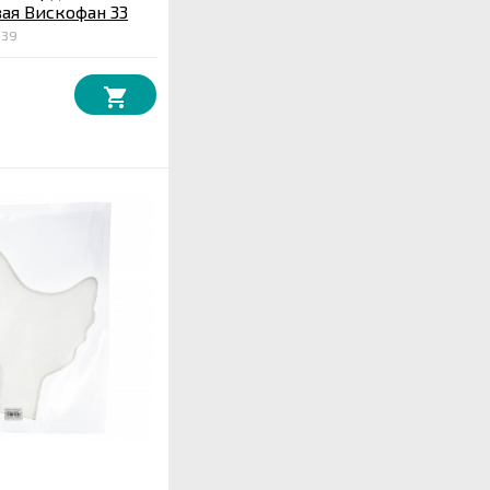
ая Вискофан 33
ная 15,24 м.
539