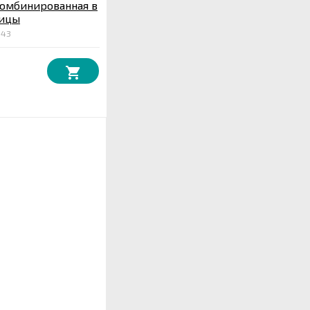
комбинированная в
ицы
543