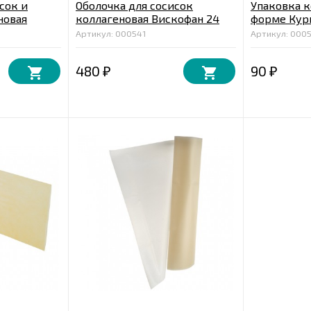
сок и
Оболочка для сосисок
Упаковка 
новая
коллагеновая Вискофан 24
форме Кур
, для
мм, бесцветная 15,24 м.
Артикул: 000541
Артикул: 000
480
90
₽
₽