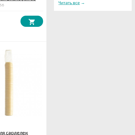
Читать все
→
м.
656
ля сарделек