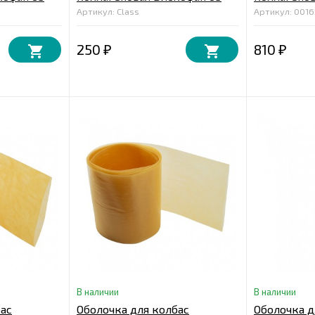
м.
мм, бесцветная 2 м.
мм, лук 10 
Артикул: Class
Артикул: 001
250
810
₽
₽
В наличии
В наличии
бас
Оболочка для колбас
Оболочка д