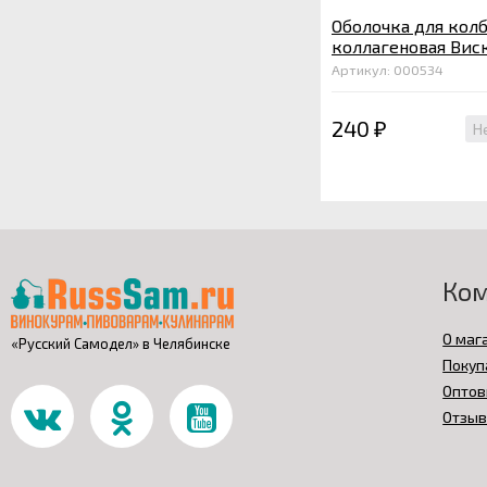
Оболочка для кол
коллагеновая Вис
мм, бесцветная 2 м
Артикул: 000534
240
Н
₽
Ко
О маг
«Русский Самодел» в Челябинске
Покуп
Оптов
Отзы