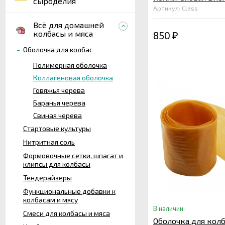
сыроделия
мм, бесцветная 10 
Артикул: Class
Всё для домашней
колбасы и мяса
850
₽
Оболочка для колбас
Полимерная оболочка
Коллагеновая оболочка
Говяжья черева
Баранья черева
Свиная черева
Стартовые культуры
Нитритная соль
Формовочные сетки, шпагат и
клипсы для колбасы
Тендерайзеры
Функциональные добавки к
колбасам и мясу
В наличии
Смеси для колбасы и мяса
Оболочка для кол