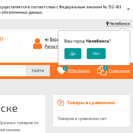
 осуществляется в соответствии с Федеральным законом № 152-ФЗ
×
й обезличенных данных.
Челябинск
-0
0
Корзина
Вход
Ваш город
Челябинск
?
0
Регистрация
₽
0
0
Избранные
Сравнение
Найти
Товары в сравнении
нске
Товаров в сравнении нет
образных товаров по
акже можем