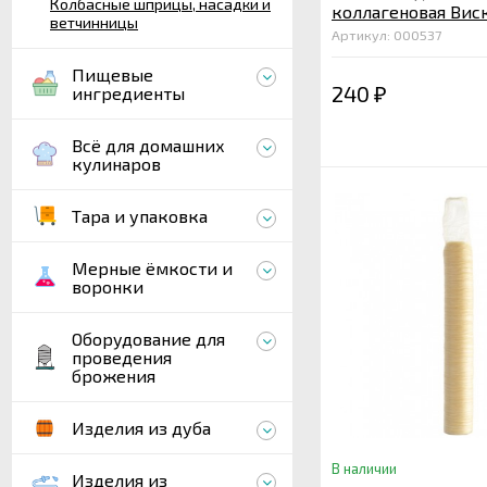
Колбасные шприцы, насадки и
коллагеновая Вис
ветчинницы
мм, лук 2 м.
Артикул: 000537
Пищевые
240
ингредиенты
₽
Всё для домашних
кулинаров
Тара и упаковка
Мерные ёмкости и
воронки
Оборудование для
проведения
брожения
Изделия из дуба
В наличии
Изделия из