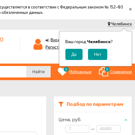
 осуществляется в соответствии с Федеральным законом № 152-ФЗ
×
й обезличенных данных.
Челябинск
-0
0
Корзина
Вход
Ваш город
Челябинск
?
0
Регистрация
₽
0
0
Избранные
Сравнение
Найти
Подбор по параметрам
Цена,
руб.
—