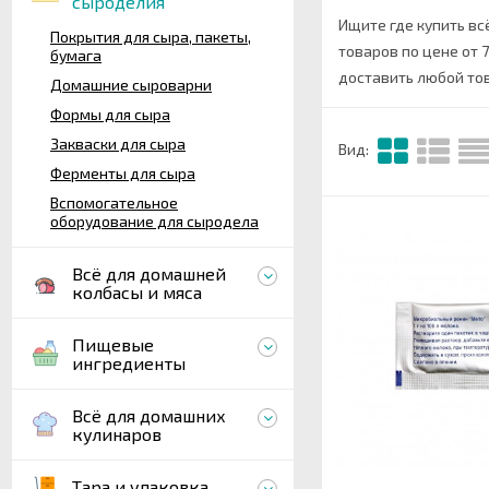
сыроделия
Ищите где купить вс
Покрытия для сыра, пакеты,
товаров по цене от 7
бумага
доставить любой тов
Домашние сыроварни
Формы для сыра
Закваски для сыра
Вид:
Ферменты для сыра
Вспомогательное
оборудование для сыродела
Всё для домашней
колбасы и мяса
Пищевые
ингредиенты
Всё для домашних
кулинаров
Тара и упаковка