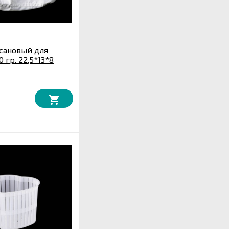
сановый для
 гр. 22,5*13*8