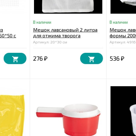
В наличии
В наличии
из
Мешок лавсановый 2 литра
Мешок лав
50*50 с
для отжима творога
формы 2000
Артикул: 20*30 см
Артикул: 4916
276
536
₽
₽