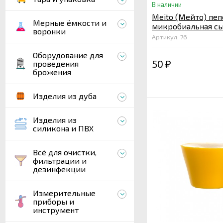
В наличии
Meito (Мейто) пе
Мерные ёмкости и
микробиальная с
воронки
закваска 1 гр.
Артикул: 76
Оборудование для
50
проведения
₽
брожения
Изделия из дуба
Изделия из
силикона и ПВХ
Всё для очистки,
фильтрации и
дезинфекции
Измерительные
приборы и
инструмент