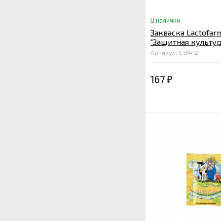
В наличии
Закваска Lactofar
"Защитная культура
ферма
Артикул: S13412
167
₽