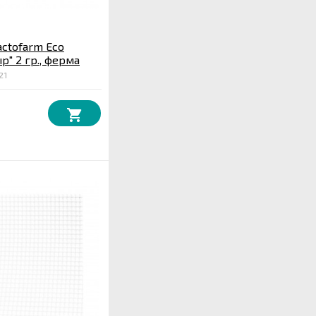
actofarm Eco
р" 2 гр., ферма
21