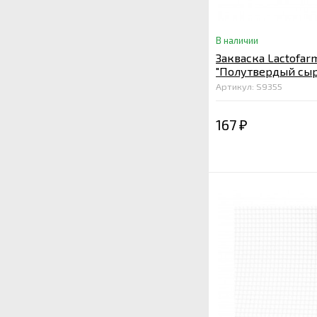
В наличии
Закваска Lactofar
"Полутвердый сыр"
ферма
Артикул: S9355
167
₽