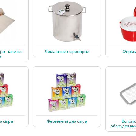
ра, пакеты,
Домашние сыроварни
Формы
а
я сыра
Ферменты для сыра
Вспомо
оборудовани