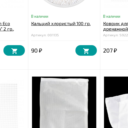
В наличии
В наличии
m Eco
Кальций хлористый 100 гр.
Коврик для
 2 гр.,
дренажной 
ячейкой 3*
Артикул: 001135
Артикул: S92
90
207
₽
₽