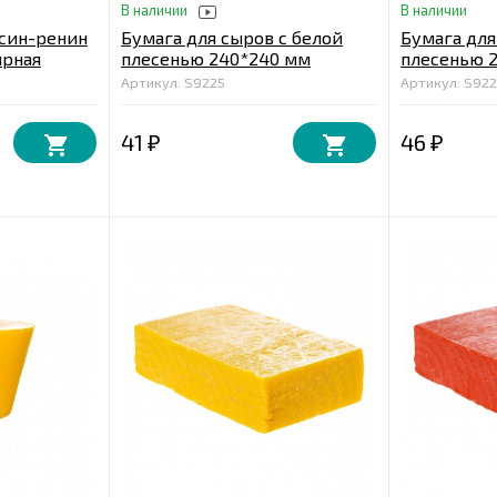
В наличии
В наличии
псин-ренин
Бумага для сыров с белой
Бумага для
ырная
плесенью 240*240 мм
плесенью 
Артикул: S9225
Артикул: S922
41
46
₽
₽