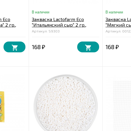
В наличии
В наличии
m Eco
Закваска Lactofarm Eco
Закваска L
" 2 гр.,
"Итальянский сыр" 2 гр.,
"Мягкий сы
ферма
Артикул: S9303
Артикул: 0012
168
168
₽
₽