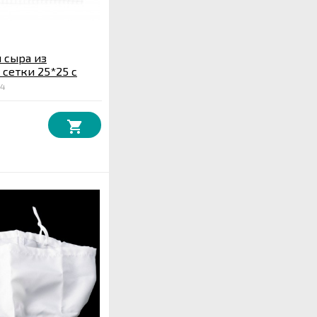
 сыра из
сетки 25*25 с
3 мм
24