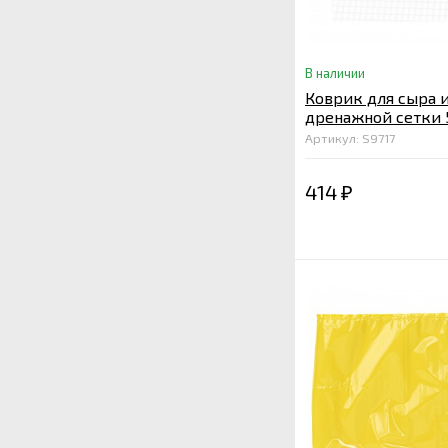
В наличии
Коврик для сыра 
дренажной сетки 
ячейкой 3*3 мм
Артикул: S9717
414
₽