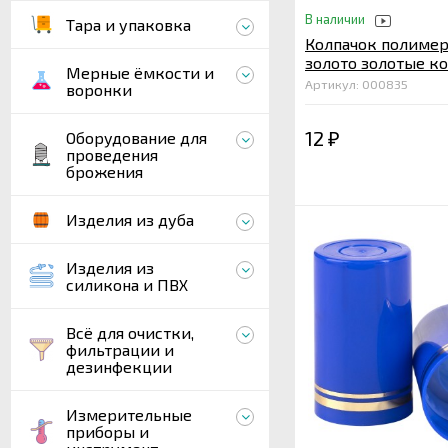
В наличии
Тара и упаковка
Колпачок полиме
золото золотые к
Мерные ёмкости и
Артикул: 000835
воронки
12
Оборудование для
₽
проведения
брожения
Изделия из дуба
Изделия из
силикона и ПВХ
Всё для очистки,
фильтрации и
дезинфекции
Измерительные
приборы и