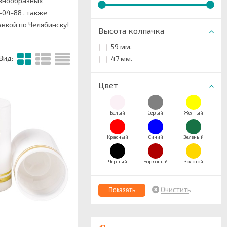
азнообразных
-04-88 , также
вкой по Челябинску!
Высота колпачка
59 мм.
Вид:
47 мм.
Цвет
Белый
Серый
Желтый
Красный
Синий
Зеленый
Черный
Бордовый
Золотой
Очистить