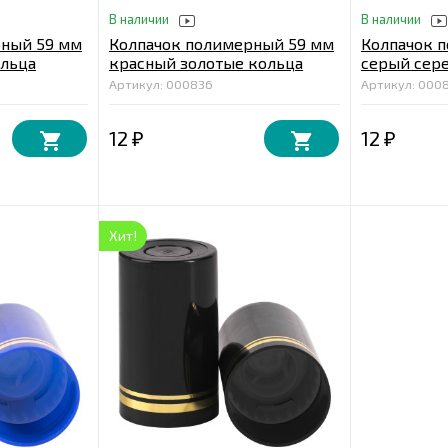
В наличии
В наличии
рный 59 мм
Колпачок полимерный 59 мм
Колпачок 
ольца
красный золотые кольца
серый сер
Артикул: 000836
Артикул: 000
12
12
₽
₽
Хит!