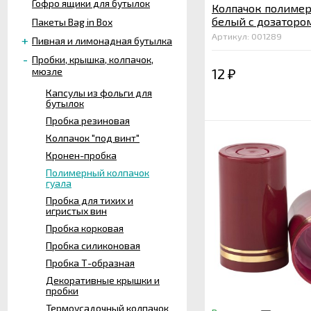
Гофро ящики для бутылок
Колпачок полиме
белый с дозаторо
Пакеты Bag in Box
Артикул: 001289
Пивная и лимонадная бутылка
Пробки, крышка, колпачок,
мюзле
12
₽
Капсулы из фольги для
бутылок
Пробка резиновая
Колпачок "под винт"
Кронен-пробка
Полимерный колпачок
гуала
Пробка для тихих и
игристых вин
Пробка корковая
Пробка силиконовая
Пробка Т-образная
Декоративные крышки и
пробки
Термоусадочный колпачок