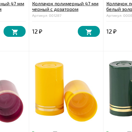
рный 47 мм
Колпачок полимерный 47 мм
Колпачок 
м
черный с дозатором
белый зол
Артикул: 001287
Артикул: 000
12
12
₽
₽