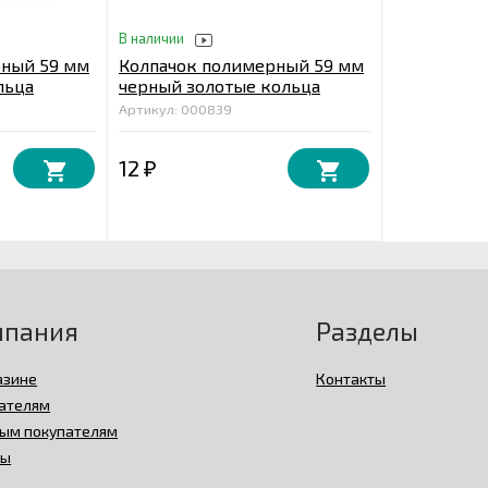
В наличии
рный 59 мм
Колпачок полимерный 59 мм
льца
черный золотые кольца
Артикул: 000839
12
₽
мпания
Разделы
азине
Контакты
ателям
ым покупателям
вы