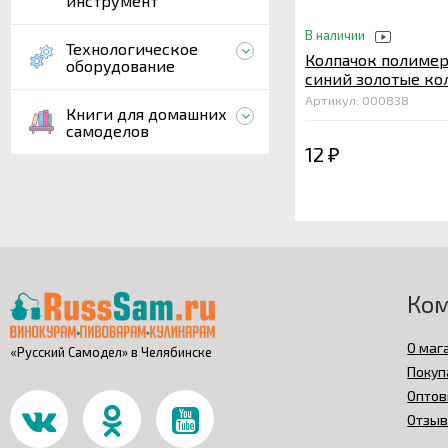
инструмент
В наличии
Технологическое
Колпачок полиме
оборудование
синий золотые ко
Артикул: 000838
Книги для домашних
самоделов
12
₽
Ко
О маг
«Русский Самодел» в Челябинске
Покуп
Оптов
Отзы