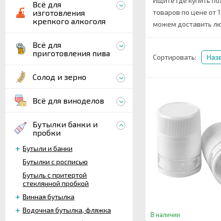
Ищите где купить по
Всё для
изготовления
товаров по цене от 1
крепкого алкоголя
можем доставить лю
Всё для
приготовления пива
Сортировать:
Наз
Солод и зерно
Всё для виноделов
Бутылки банки и
пробки
Бутыли и банки
Бутылки с росписью
Бутыль с притертой
стеклянной пробкой
Винная бутылка
Водочная бутылка, фляжка
В наличии