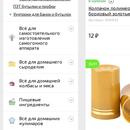
В наличии
ПЭТ бутылки и пробки
Колпачок полиме
бордовый золотые
Укупорки для банок и бутылок
Артикул: 000832
Всё для
самостоятельного
12
₽
изготовления
самогонного
аппарата
Всё для домашнего
Хит!
сыроделия
Всё для домашней
колбасы и мяса
Пищевые
ингредиенты
Всё для домашних
кулинаров