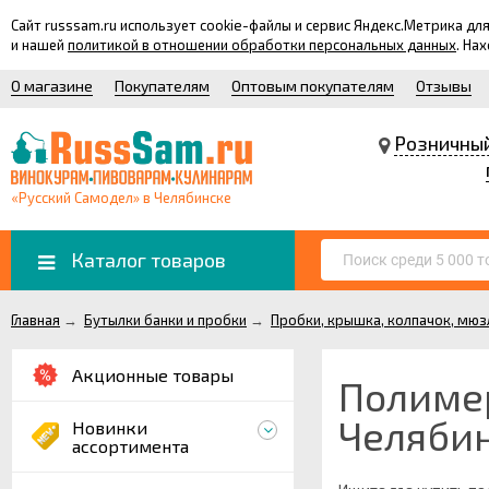
Сайт russsam.ru использует cookie-файлы и сервис Яндекс.Метрика 
и нашей
политикой в отношении обработки персональных данных
. На
О магазине
Покупателям
Оптовым покупателям
Отзывы
Розничны
«Русский Самодел» в Челябинске
Каталог товаров
Главная
→
Бутылки банки и пробки
→
Пробки, крышка, колпачок, мюз
Акционные товары
Полимер
Челяби
Новинки
ассортимента