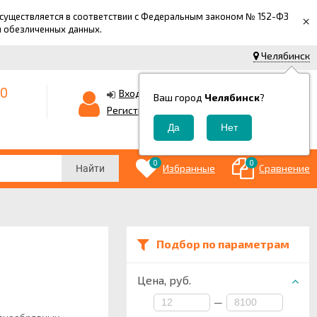
 осуществляется в соответствии с Федеральным законом № 152-ФЗ
×
й обезличенных данных.
Челябинск
-0
0
Корзина
Вход
Ваш город
Челябинск
?
0
Регистрация
₽
0
0
Избранные
Сравнение
Найти
Подбор по параметрам
Цена,
руб.
—