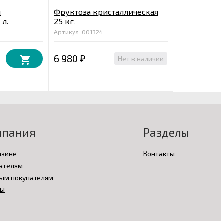
я
Фруктоза кристаллическая
 л.
25 кг.
Артикул: 001324
6 980
Нет в наличии
₽
мпания
Разделы
азине
Контакты
ателям
ым покупателям
вы