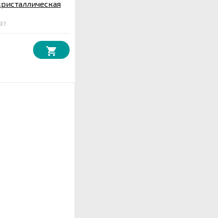
кристаллическая
97