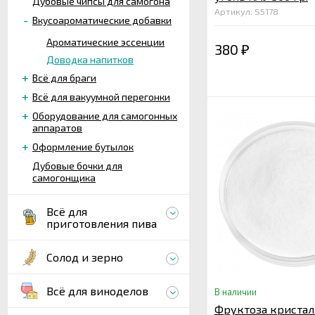
Дубовые чипсы для самогона
Артикул: S5178
Вкусоароматические добавки
Ароматические эссенции
380
₽
Доводка напитков
Всё для браги
Всё для вакуумной перегонки
Оборудование для самогонных
аппаратов
Оформление бутылок
Дубовые бочки для
самогонщика
Всё для
приготовления пива
Солод и зерно
Всё для виноделов
В наличии
Фруктоза кристал