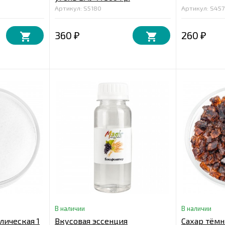
Артикул: S5180
Артикул: S457
360
260
₽
₽
В наличии
В наличии
лическая 1
Вкусовая эссенция
Сахар тём