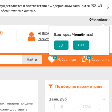
 осуществляется в соответствии с Федеральным законом № 152-ФЗ
×
й обезличенных данных.
Челябинск
-0
0
Корзина
Вход
Ваш город
Челябинск
?
0
Регистрация
₽
0
0
Избранные
Сравнение
Найти
Подбор по параметрам
Цена,
руб.
ных товаров по цене
—
 можем доставить