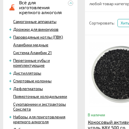
Всё для
любой товар категор
изготовления
крепкого алкоголя
Самогонные аппараты
Сортировать:
Хит
Дрожжи для винокуров
Пароводяные котлы (ПВК)
Аламбики медные
Система Аламбик 21
Перегонные кубы и
комплектующие
Дистилляторы
Спиртовые колонны
Дефлегматоры
Прямоточные холодильники
Сухопарники и экстракторы
Сокслета
В наличии
Наборы для приготовления
крепкого алкоголя
Кокосовый актив
уголь КАУ 500 гр.