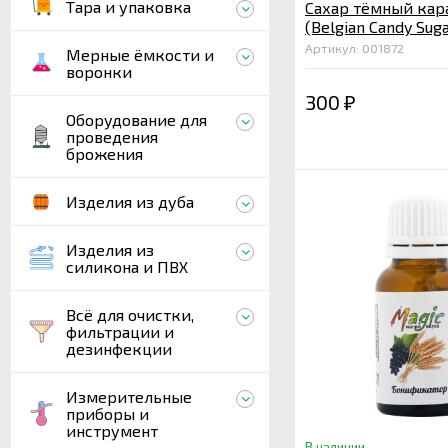
Тара и упаковка
Сахар тёмный ка
(Belgian Candy Sug
гр.
Артикул: 001872
Мерные ёмкости и
воронки
300
₽
Оборудование для
проведения
брожения
Изделия из дуба
Изделия из
силикона и ПВХ
Всё для очистки,
фильтрации и
дезинфекции
Измерительные
приборы и
инструмент
В наличии