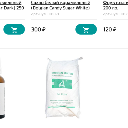
рамельный
Сахар белый карамельный
Фруктоза 
ar Dark) 250
(Belgian Candy Sugar White)
200 гр.
250 гр.
Артикул: 001871
Артикул: 0012
300
120
₽
₽