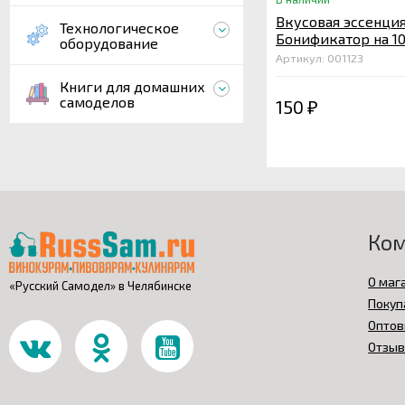
Вкусовая эссенци
Технологическое
Бонификатор на 10
оборудование
Артикул: 001123
Книги для домашних
самоделов
150
₽
Ко
О маг
«Русский Самодел» в Челябинске
Покуп
Оптов
Отзы