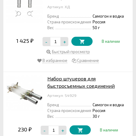
Артикул: ХД
Бренд
Самогон и водка
Страна происхождения
Россия
Вес
50 г
1 425
-
+
₽
В наличии
Быстрый просмотр
В избранное
Сравнение
Набор штуцеров для
быстросъемных соединений
Артикул: S4929
Бренд
Самогон и водка
Страна происхождения
Россия
Вес
30 г
230
-
+
₽
В наличии