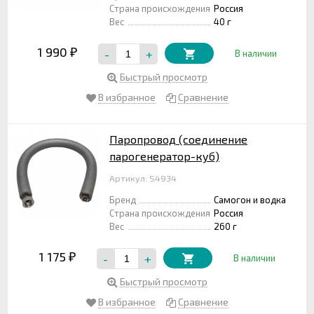
Страна происхождения
Россия
Вес
40 г
1 990
-
+
₽
В наличии
Быстрый просмотр
В избранное
Сравнение
Паропровод (соединение
парогенератор-куб)
Артикул: S4934
Бренд
Самогон и водка
Страна происхождения
Россия
Вес
260 г
1 175
-
+
₽
В наличии
Быстрый просмотр
В избранное
Сравнение