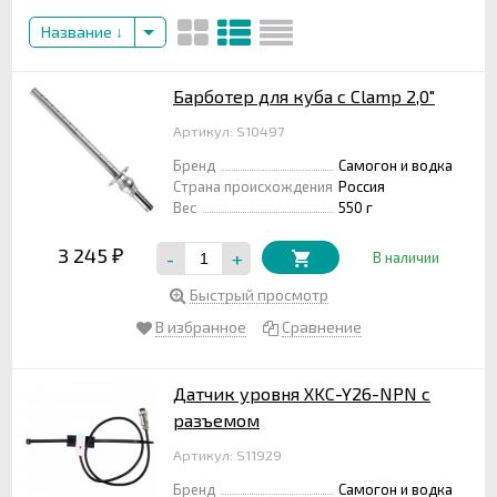
Название
Барботер для куба с Clamp 2,0"
Артикул: S10497
Бренд
Самогон и водка
Страна происхождения
Россия
Вес
550 г
3 245
-
+
₽
В наличии
Быстрый просмотр
В избранное
Сравнение
Датчик уровня XKC-Y26-NPN с
разъемом
Артикул: S11929
Бренд
Самогон и водка