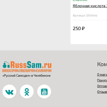
Яблочная кислота 
Артикул: 001444
250
₽
Ко
О маг
«Русский Самодел» в Челябинске
Покуп
Оптов
Отзы