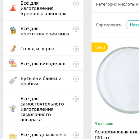
Всё для
категории кислоты к
изготовления
крепкого алкоголя
Сортировать:
Наз
Всё для
приготовления пива
New!
Солод и зерно
Всё для виноделов
Бутылки банки и
пробки
Всё для
самостоятельного
изготовления
самогонного
аппарата
В наличии
Аскорбиновая кисл
Всё для домашнего
100 гр.