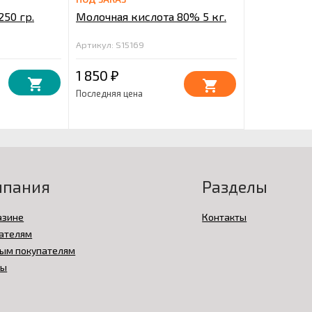
250 гр.
Молочная кислота 80% 5 кг.
Артикул: S15169
1 850
₽
Последняя цена
мпания
Разделы
азине
Контакты
ателям
ым покупателям
вы