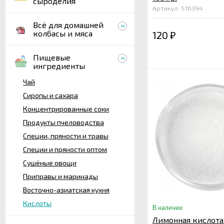
сыроделия
Артикул: S16394
Всё для домашней
колбасы и мяса
120
₽
Пищевые
ингредиенты
Чай
Сиропы и сахара
Концентрированные соки
Продукты пчеловодства
Специи, пряности и травы
Специи и пряности оптом
Сушёные овощи
Приправы и маринады
Восточно-азиатская кухня
Кислоты
В наличии
Лимонная кислота 