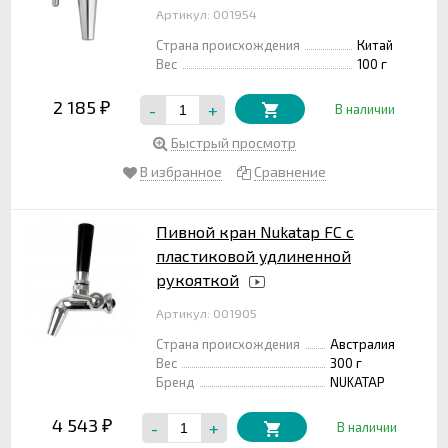
Артикул: 001954
Страна происхождения
Китай
Вес
100 г
2 185
-
+
₽
В наличии
Быстрый просмотр
В избранное
Сравнение
Пивной кран Nukatap FC с
пластиковой удлиненной
рукояткой
Артикул: 001905
Страна происхождения
Австралия
Вес
300 г
Бренд
NUKATAP
4 543
-
+
₽
В наличии