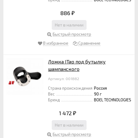
886
₽
Нет в наличии
Быстрый просмотр
В избранное
Сравнение
Ложка ITap под бутылку
шампанского
Артикул: 001882
Страна происхождения
Россия
Вес
90 г
Бренд
BOEL TECHNOLOGIES
1 472
₽
Нет в наличии
Быстрый просмотр