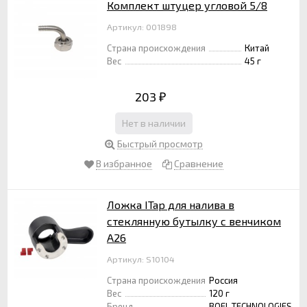
Комплект штуцер угловой 5/8
Артикул: 001898
Страна происхождения
Китай
Вес
45 г
203
₽
Нет в наличии
Быстрый просмотр
В избранное
Сравнение
Ложка ITap для налива в
стеклянную бутылку с венчиком
А26
Артикул: S10104
Страна происхождения
Россия
Вес
120 г
Бренд
BOEL TECHNOLOGIES