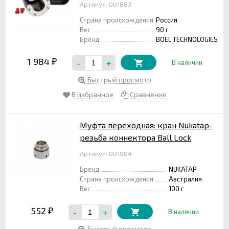
Артикул: 001883
Страна происхождения
Россия
Вес
90 г
Бренд
BOEL TECHNOLOGIES
1 984
-
+
₽
В наличии
Быстрый просмотр
В избранное
Сравнение
Муфта переходная: кран Nukatap-
резьба коннектора Ball Lock
Артикул: 001904
Бренд
NUKATAP
Страна происхождения
Австралия
Вес
100 г
552
-
+
₽
В наличии
Быстрый просмотр