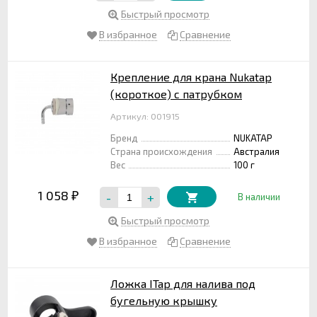
Быстрый просмотр
В избранное
Сравнение
Крепление для крана Nukatap
(короткое) с патрубком
Артикул: 001915
Бренд
NUKATAP
Страна происхождения
Австралия
Вес
100 г
1 058
-
+
₽
В наличии
Быстрый просмотр
В избранное
Сравнение
Ложка ITap для налива под
бугельную крышку