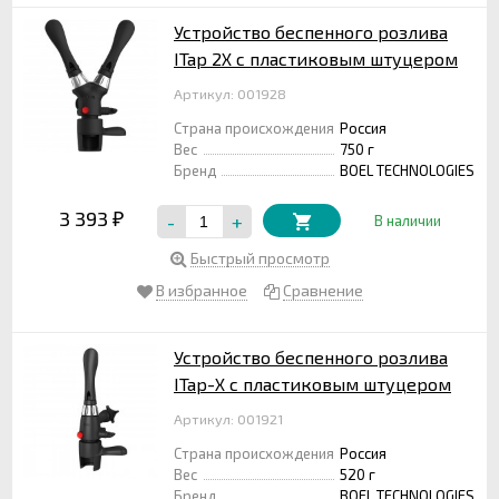
Устройство беспенного розлива
ITap 2Х с пластиковым штуцером
Артикул: 001928
Страна происхождения
Россия
Вес
750 г
Бренд
BOEL TECHNOLOGIES
3 393
-
+
₽
В наличии
Быстрый просмотр
В избранное
Сравнение
Устройство беспенного розлива
ITap-Х с пластиковым штуцером
Артикул: 001921
Страна происхождения
Россия
Вес
520 г
Бренд
BOEL TECHNOLOGIES