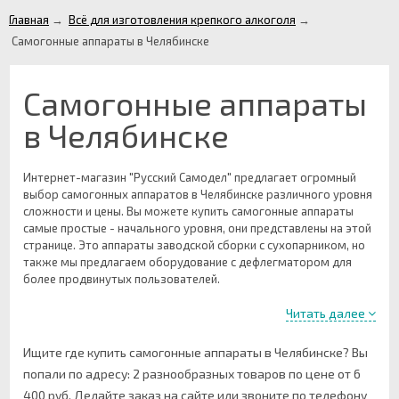
Главная
→
Всё для изготовления крепкого алкоголя
→
Самогонные аппараты в Челябинске
Самогонные аппараты
в Челябинске
Интернет-магазин "Русский Самодел" предлагает огромный
выбор самогонных аппаратов в Челябинске различного уровня
сложности и цены. Вы можете купить самогонные аппараты
самые простые - начального уровня, они представлены на этой
странице. Это аппараты заводской сборки с сухопарником, но
также мы предлагаем оборудование с дефлегматором для
более продвинутых пользователей.
Самогонный аппарат каждый может подобрать "под себя", под
Читать далее
те условия, которыми вы располагаете, например объём куба
имеет не маловажное значение, поэтому может выбрать
Ищите где купить самогонные аппараты в Челябинске? Вы
аппарат с кубом от 12 литров, 16 литров, 20 литров и 36 литров.
попали по адресу: 2 разнообразных товаров по цене от 6
Самое главное - любой самогонный аппарат вы можете
400 руб. Делайте заказ на сайте или звоните по телефону