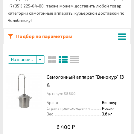
доукомплектовать необходимым вам оборудованием:
+7 (351) 225-04-88 , также можем доставить любой товар
категории самогонные аппараты курьерской доставкой по
пневматические соединители;
переходники на подводку холодной воды;
Челябинску!
спиртометры или ареометры;
силиконовые и ПВХ шланги;
Подбор по параметрам
царги спиртовых колонн и многое другое;
Мы всегда готовы проконсультировать вас по любым вопросам
самогоноварения и винокурения по бесплатному телефону, в
онлайн-чате или приходите к нам в магазин в Челябинске по
Название
адресу ул. Каслинская, 40
Самогонный аппарат "Винокур" 13
л.
Артикул: S8806
Бренд
Винокур
Страна происхождения
Россия
Вес
3.6 кг
6 400
₽