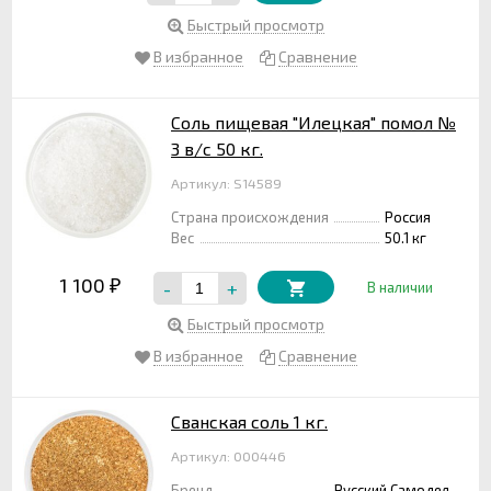
Быстрый просмотр
В избранное
Сравнение
Соль пищевая "Илецкая" помол №
3 в/с 50 кг.
Артикул: S14589
Страна происхождения
Россия
Вес
50.1 кг
1 100
-
+
₽
В наличии
Быстрый просмотр
В избранное
Сравнение
Сванская соль 1 кг.
Артикул: 000446
Бренд
Русский Самодел