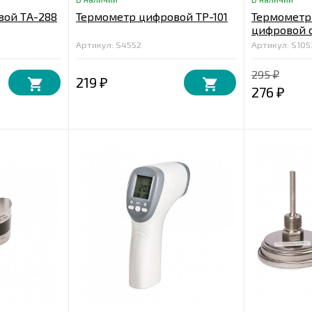
вой ТA-288
Термометр цифровой ТР-101
Термометр
цифровой 
датчиком
Артикул: S4552
Артикул: S105
295
₽
219
₽
276
₽