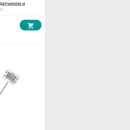
датчиком и
оповещением
87