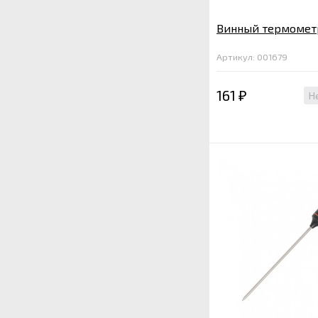
Винный термомет
Артикул: 001679
161
Н
₽