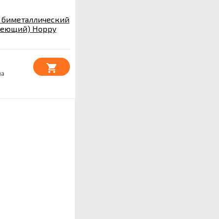
 биметаллический
веющий) Hoppy
на