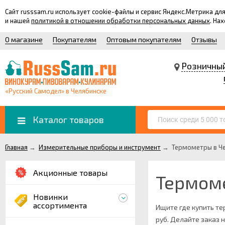
Сайт russsam.ru использует cookie-файлы и сервис Яндекс.Метрика 
и нашей
политикой в отношении обработки персональных данных
. На
О магазине
Покупателям
Оптовым покупателям
Отзывы
Розничны
«Русский Самодел» в Челябинске
Каталог товаров
Главная
→
Измерительные приборы и инструмент
→
Термометры в Ч
Акционные товары
Термом
Новинки
ассортимента
Ищите где купить те
руб. Делайте заказ 