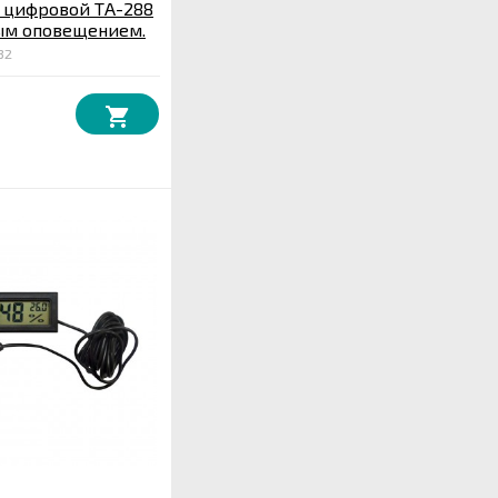
 цифровой ТA-288
вым оповещением.
 4 см.
32