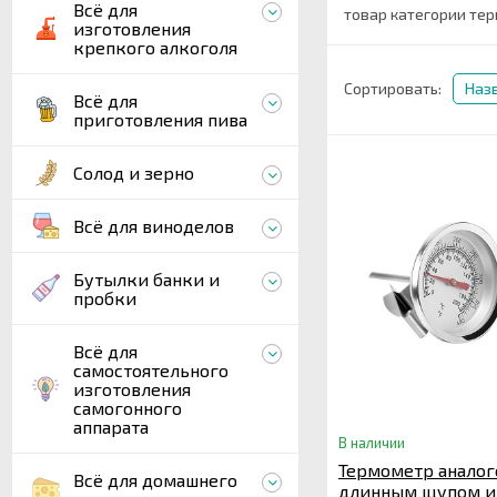
Всё для
товар категории тер
изготовления
крепкого алкоголя
Сортировать:
Наз
Всё для
приготовления пива
Солод и зерно
Всё для виноделов
Бутылки банки и
пробки
Всё для
самостоятельного
изготовления
самогонного
аппарата
В наличии
Термометр аналог
Всё для домашнего
длинным щупом и