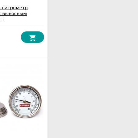
-гигрометр
с выносным
33