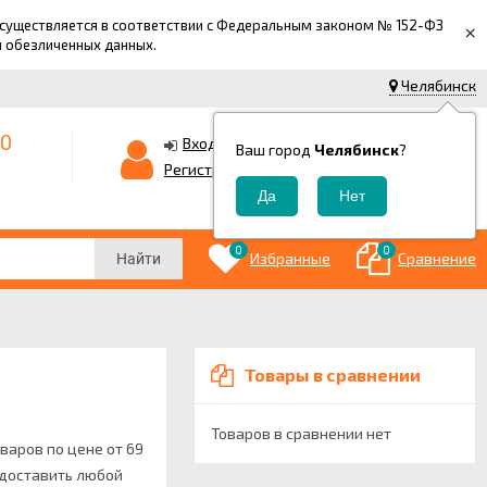
 осуществляется в соответствии с Федеральным законом № 152-ФЗ
×
й обезличенных данных.
Челябинск
-0
0
Корзина
Вход
Ваш город
Челябинск
?
0
Регистрация
₽
0
0
Избранные
Сравнение
Найти
Товары в сравнении
Товаров в сравнении нет
варов по цене от 69
м доставить любой