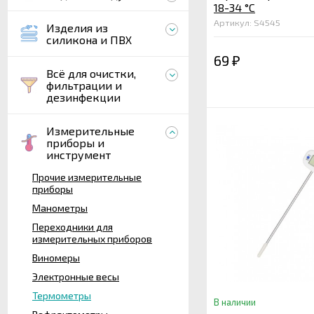
18-34 °С
Артикул: S4545
Изделия из
силикона и ПВХ
69
₽
Всё для очистки,
фильтрации и
дезинфекции
Измерительные
приборы и
инструмент
Прочие измерительные
приборы
Манометры
Переходники для
измерительных приборов
Виномеры
Электронные весы
Термометры
В наличии