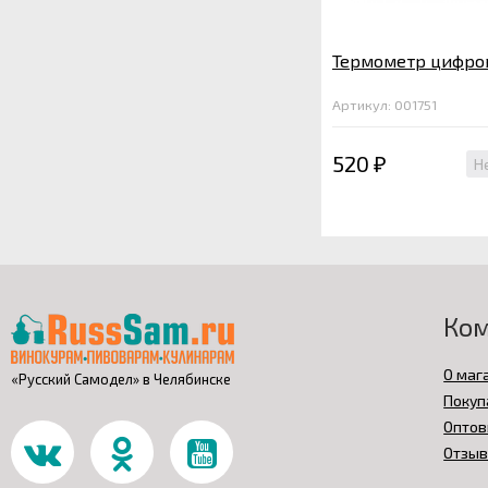
Термометр цифров
Артикул: 001751
520
Н
₽
Ко
О маг
«Русский Самодел» в Челябинске
Покуп
Оптов
Отзы