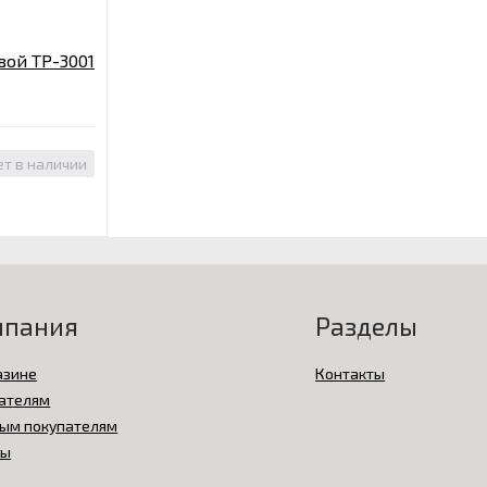
ой ТР-3001
ет в наличии
мпания
Разделы
азине
Контакты
ателям
ым покупателям
вы