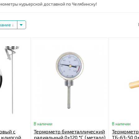
мометры курьерской доставкой по Челябинску!
вание
В наличии
В наличии
овый с
Термометр биметаллический
Термометр
 клипсой
радиальный 0+120 °С (металл)
ТБ-63-50 0+