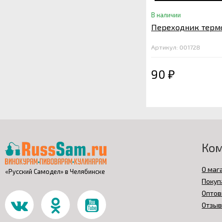
В наличии
Переходник терм
Артикул: 001728
90
₽
Ко
О маг
«Русский Самодел» в Челябинске
Покуп
Оптов
Отзы