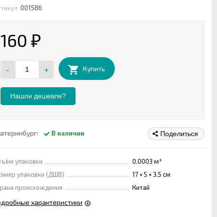
001586
тикул:
160
₽
-
+
Купить
Нашли дешевле?
атеринбург:
В наличии
Поделиться
ъём упаковки
0.0003 м³
змер упаковки (ДШВ)
17 × 5 × 3.5 см
рана происхождения
Китай
одробные характеристики