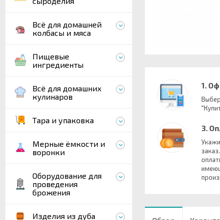
сыроделия
Всё для домашней
колбасы и мяса
Пищевые
ингредиенты
1. О
Всё для домашних
кулинаров
Выбер
"Купит
Тара и упаковка
3. О
Укажи
Мерные ёмкости и
заказ
воронки
оплат
имеющ
Оборудование для
произ
проведения
брожения
Изделия из дуба