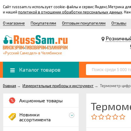
Сайт russsam.ru использует cookie-файлы и сервис Яндекс.Метрика 
и нашей
политикой в отношении обработки персональных данных
. На
О магазине
Покупателям
Оптовым покупателям
Отзывы
Розничны
«Русский Самодел» в Челябинске
Каталог товаров
Главная
→
Измерительные приборы и инструмент
→
Термометр цифр
Акционные товары
Термом
Новинки
ассортимента