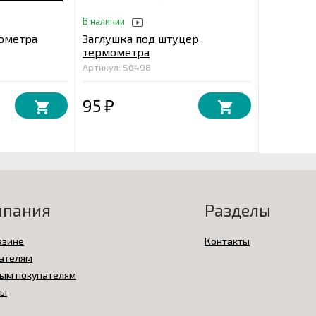
В наличии
ометра
Заглушка под штуцер
термометра
Артикул: S6498
95
₽
мпания
Разделы
азине
Контакты
ателям
ым покупателям
вы