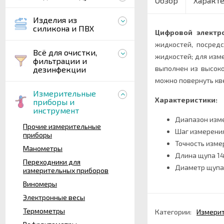
Обзор
Характ
Изделия из
силикона и ПВХ
Цифровой электр
жидкостей, посред
Всё для очистки,
жидкостей; для изм
фильтрации и
выполнен из высоко
дезинфекции
можно повернуть кв
Измерительные
Характеристики:
приборы и
инструмент
Диапазон измер
Прочие измерительные
Шаг измерения 
приборы
Точность изме
Манометры
Длина щупа 14
Переходники для
Диаметр щупа
измерительных приборов
Виномеры
Электронные весы
Термометры
Категории:
Измерит