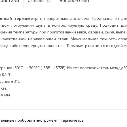
еристики
Отзывы
Вопрос-Ответ
(0)
онный термометр
с поворотным дисплеем. Предназначен дл
ством погружения щупа в контролируемую среду. Подходит для
ерения температуры при приготовлении мяса, овощей, сыра, выпеч
качественной нержавеющей стали. Максимальная точность опре
ерху, либо перевернуть полностью. Термометр питается от одной 
ения -50°С ~ +300°С (-58F ~ +572F). Имеет переключатель между °С 
0,1 °С.
рения ±3°С.
 см.
4 мм.
ельные приборы и инструмент
Термометры