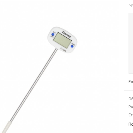
Ар
Ек
Об
Ра
Ст
П