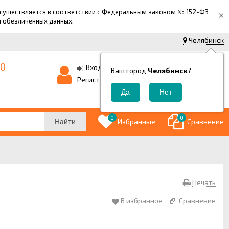
 осуществляется в соответствии с Федеральным законом № 152-ФЗ
×
й обезличенных данных.
Челябинск
-0
0
Корзина
Вход
Ваш город
Челябинск
?
0
Регистрация
₽
0
0
Избранные
Сравнение
Найти
Печать
В избранное
Сравнение