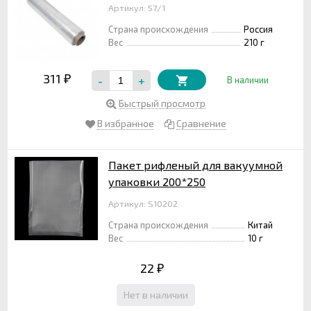
Артикул: 57/1
Страна происхождения
Россия
Вес
210 г
311
-
+
₽
В наличии
Быстрый просмотр
В избранное
Сравнение
Пакет рифленый для вакуумной
упаковки 200*250
Артикул: S10202
Страна происхождения
Китай
Вес
10 г
22
₽
Нет в наличии