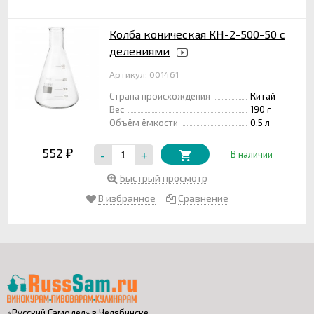
Колба коническая КН-2-500-50 с
делениями
Артикул: 001461
Страна происхождения
Китай
Вес
190 г
Объём ёмкости
0.5 л
552
-
+
₽
В наличии
Быстрый просмотр
В избранное
Сравнение
«Русский Самодел» в Челябинске