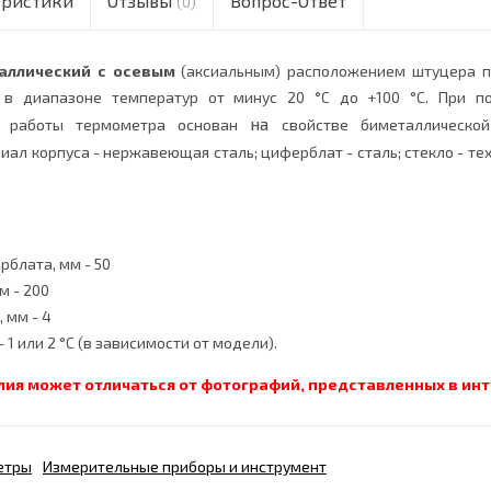
еристики
Отзывы
Вопрос-Ответ
(0)
аллический с осевым
(аксиальным) расположением штуцера п
 в диапазоне температур от минус 20 °С до +100 °С. При 
на
п работы термометра основан
свойстве биметаллическо
иал корпуса - нержавеющая сталь; циферблат - сталь; стекло - т
блата, мм - 50
м - 200
 мм - 4
 1 или 2 °С (в зависимости от модели).
лия может отличаться от фотографий, представленных в ин
етры
Измерительные приборы и инструмент