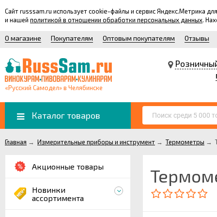
Сайт russsam.ru использует cookie-файлы и сервис Яндекс.Метрика 
и нашей
политикой в отношении обработки персональных данных
. На
О магазине
Покупателям
Оптовым покупателям
Отзывы
Розничны
«Русский Самодел» в Челябинске
Каталог товаров
Главная
→
Измерительные приборы и инструмент
→
Термометры
→
Акционные товары
Термоме
Новинки
ассортимента