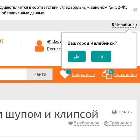
 осуществляется в соответствии с Федеральным законом № 152-ФЗ
×
й обезличенных данных.
Челябинск
-0
0
Корзина
Вход
Ваш город
Челябинск
?
0
Регистрация
₽
0
0
Избранные
Сравнение
Найти
м щупом и клипсой
Печать
В избранное
Сравнение