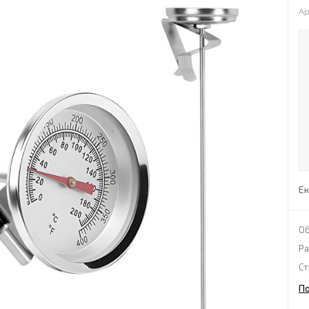
Ар
Ек
Об
Ра
Ст
П