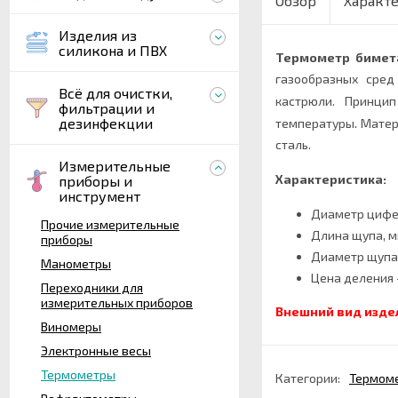
Обзор
Характ
Изделия из
силикона и ПВХ
Термометр бимет
газообразных сред
Всё для очистки,
кастрюли. Принци
фильтрации и
.
дезинфекции
температуры
Матер
сталь.
Измерительные
Характеристика:
приборы и
инструмент
Диаметр цифер
Прочие измерительные
Длина щупа, м
приборы
Диаметр щупа,
Манометры
Цена деления -
Переходники для
измерительных приборов
Внешний вид изде
Виномеры
Электронные весы
Термометры
Категории:
Термом