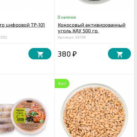
В наличии
р цифровой ТР-101
Кокосовый активированный
уголь КАУ 500 гр.
4552
Артикул: S5178
380
₽
Хит!