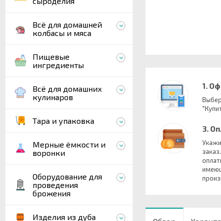
сыроделия
Всё для домашней
колбасы и мяса
Пищевые
ингредиенты
1. О
Всё для домашних
кулинаров
Выбер
"Купит
Тара и упаковка
3. О
Укажи
Мерные ёмкости и
заказ
воронки
оплат
имеющ
Оборудование для
произ
проведения
брожения
Изделия из дуба