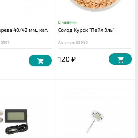
В наличии
рева 40/42 мм., кат.
Солод Курск "Пейл Эль"
00557
Артикул: S5946
120
₽