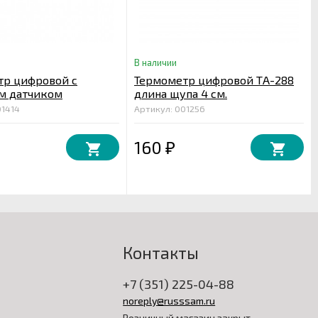
В наличии
тр цифровой с
Термометр цифровой ТA-288
м датчиком
длина щупа 4 см.
01414
Артикул: 001256
160
₽
Контакты
+7 (351) 225-04-88
noreply@russsam.ru
Розничный магазин закрыт,