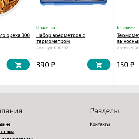
В наличии
В наличии
го ореха 300
Набор ареометров с
Термоме
термометром
выносны
Артикул: 000592
Артикул: 0
390
150
₽
₽
мпания
Разделы
азине
Контакты
ателям
ым покупателям