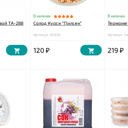
В наличии
В наличии
вой ТA-288
Солод Курск "Пилсен"
Термомет
Артикул: S5930
Артикул: S
120
219
₽
₽