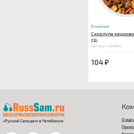
В наличии
Скорлупа кедрово
гр.
Артикул: 001364
104
₽
Ко
О маг
«Русский Самодел» в Челябинске
Покуп
Оптов