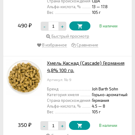
Страна происхождения
США
Альфа-кислота, %
13 — 17.8
Вес
105 г
490
-
+
₽
В наличии
Быстрый просмотр
В избранное
Сравнение
Хмель Каскад (Cascade) Германия
4,8% 100 гр.
Артикул: № 9
Бренд
Joh Barth Sohn
Категория хмеля
Горько-ароматный
Страна происхождения
Германия
Альфа-кислота, %
4.5 — 8
Вес
105 г
350
-
+
₽
В наличии