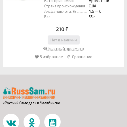
Категория хмеля
Ароматный
Страна происхождения
США
Альфа-кислота, %
4.6 — 6
Вес
55 г
210
₽
Нет в наличии
Быстрый просмотр
В избранное
Сравнение
«Русский Самодел» в Челябинске