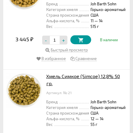
Бренд
Joh Barth Sohn
Категория хмеля
Горько-ароматный
Страна происхождения
США
Альфа-кислота, %
11 — 14
Вес
515 г
3 445
-
+
₽
В наличии
Быстрый просмотр
В избранное
Сравнение
Хмель Симкое (Simcoe) 12,8% 50
гр.
Артикул: № 21
Бренд
Joh Barth Sohn
Категория хмеля
Горько-ароматный
Страна происхождения
США
Альфа-кислота, %
12 — 14
Вес
55 г