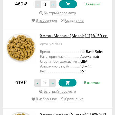
460
-
+
₽
В наличии
Быстрый просмотр
В избранное
Сравнение
Хмель Мозаик (Mosaic) 11,1% 50 гр.
Артикул: № 13
Бренд
Joh Barth Sohn
Категория хмеля
Ароматный
Страна происхождения
США
Альфа-кислота, %
10 — 14
Вес
55 г
419
-
+
₽
В наличии
Быстрый просмотр
В избранное
Сравнение
Хмель Симкое (Simcoe) 12,8% 500