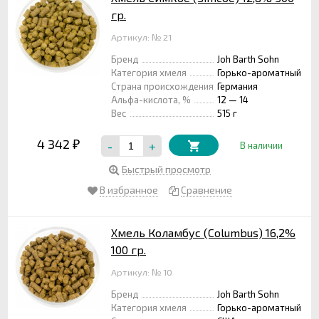
гр.
Артикул: № 21
Бренд
Joh Barth Sohn
Категория хмеля
Горько-ароматный
Страна происхождения
Германия
Альфа-кислота, %
12 — 14
Вес
515 г
4 342
-
+
₽
В наличии
Быстрый просмотр
В избранное
Сравнение
Хмель Коламбус (Columbus) 16,2%
100 гр.
Артикул: № 10
Бренд
Joh Barth Sohn
Категория хмеля
Горько-ароматный