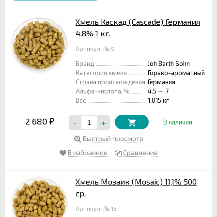
Хмель Каскад (Cascade) Германия
4,8% 1 кг.
Артикул: № 9
Бренд
Joh Barth Sohn
Категория хмеля
Горько-ароматный
Страна происхождения
Германия
Альфа-кислота, %
4.5 — 7
Вес
1.015 кг
2 680
-
+
₽
В наличии
Быстрый просмотр
В избранное
Сравнение
Хмель Мозаик (Mosaic) 11,1% 500
гр.
Артикул: № 13