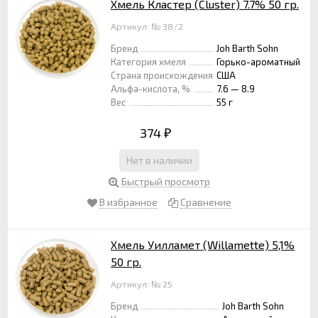
Хмель Кластер (Cluster) 7.7% 50 гр.
Артикул: № 38/2
Бренд
Joh Barth Sohn
Категория хмеля
Горько-ароматный
Страна происхождения
США
Альфа-кислота, %
7.6 — 8.9
Вес
55 г
374
₽
Нет в наличии
Быстрый просмотр
В избранное
Сравнение
Хмель Уилламет (Willamette) 5,1%
50 гр.
Артикул: № 25
Бренд
Joh Barth Sohn