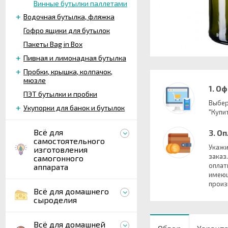
Винные бутылки паллетами
Водочная бутылка, фляжка
Гофро ящики для бутылок
Пакеты Bag in Box
Пивная и лимонадная бутылка
Пробки, крышка, колпачок,
мюзле
1. О
ПЭТ бутылки и пробки
Выбер
Укупорки для банок и бутылок
"Купит
Всё для
3. О
самостоятельного
Укажи
изготовления
заказ
самогонного
оплат
аппарата
имеющ
произ
Всё для домашнего
сыроделия
Всё для домашней