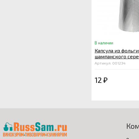
В наличии
Капсула из фольги
шампанского сере
тиснением
Артикул: 001234
12
₽
Ко