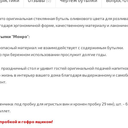
еристики
Отзывы
Чертёж бутылки
Вопрос-О
(0)
это оригинальная стеклянная бутыль оливкового цвета для розлива
агодаря эргономичной форме, качественному материалу и лаконич
ылки "Монро":
опасный материал: не взаимодействует с содержимым бутылки.
о при бережном использовании прослужит долгие годы.
 праздничный стол и удивит гостей оригинальной подачей напитко
 жизнь в интерьер вашего дома благодаря выдержанному и самоб
нт.
енчика: под пробку для игристых вин и кронен пробку 29 мм), шт. - 6
ллет.
пробкой и гофро ящиком!