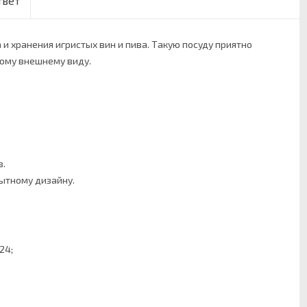
твет
 и хранения игристых вин и пива. Такую посуду приятно
ному внешнему виду.
в.
ытному дизайну.
24;