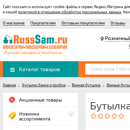
Сайт russsam.ru использует cookie-файлы и сервис Яндекс.Метрика 
и нашей
политикой в отношении обработки персональных данных
. На
О магазине
Покупателям
Оптовым покупателям
Отзывы
Розничны
«Русский Самодел» в Челябинске
Каталог товаров
Главная
→
Бутылки банки и пробки
→
Винная бутылка
→
Винные буты
Акционные товары
Бутылка
Новинки
ассортимента