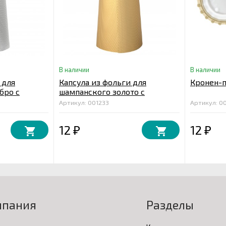
В наличии
В наличии
 для
Капсула из фольги для
Кронен-п
бро с
шампанского золото с
тиснением
Артикул: 001233
Артикул: 0
12
12
₽
₽
мпания
Разделы