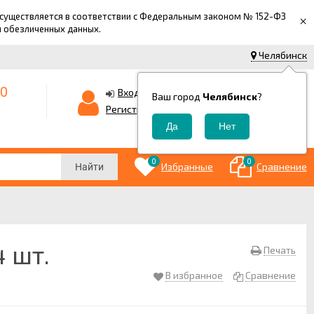
 осуществляется в соответствии с Федеральным законом № 152-ФЗ
×
й обезличенных данных.
Челябинск
-0
0
Корзина
Вход
Ваш город
Челябинск
?
0
Регистрация
₽
0
0
Избранные
Сравнение
Найти
4 шт.
Печать
В избранное
Сравнение