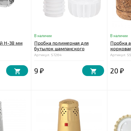
В наличии
В наличии
й Н-38 мм
Пробка полимерная для
Пробка 
бутылок шампанского
корковая
"PIE" 47*
Артикул: S7264
Артикул: S
9
20
₽
₽