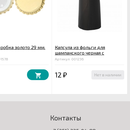
робка золото 29 мм.
Капсула из фольги для
шампанского черная с
тиснением
01578
Артикул: 001236
12
Нет в наличии
₽
Контакты