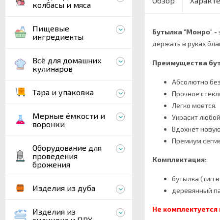
Обзор
Характ
колбасы и мяса
Пищевые
Бутылка "Монро"
-
ингредиенты
держать в руках бл
Всё для домашних
Преимущества бут
кулинаров
Абсолютно без
Тара и упаковка
Прочное стекл
Легко моется.
Мерные ёмкости и
Украсит любой
воронки
Вдохнет новую
Премиум сегме
Оборудование для
проведения
Комплектация:
брожения
бутылка (тип в
Изделия из дуба
деревянный па
Не комплектуется 
Изделия из
силикона и ПВХ