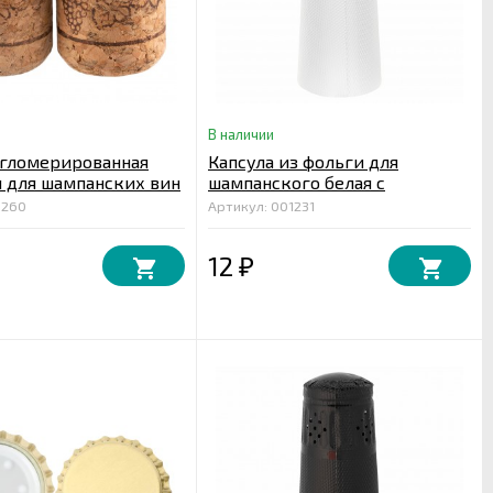
В наличии
агломерированная
Капсула из фольги для
 для шампанских вин
шампанского белая с
29 мм
тиснением
5260
Артикул: 001231
12
₽