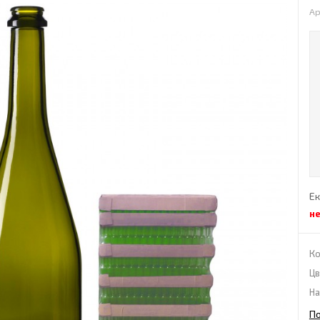
Ар
Ек
н
Ко
Цв
На
П