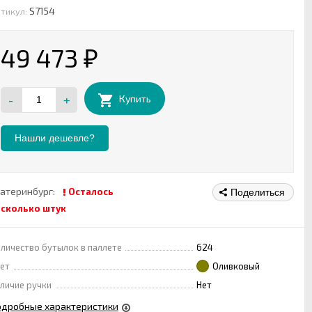
S7154
тикул:
49 473
₽
-
+
Купить
Нашли дешевле?
атеринбург:
Осталось
Поделиться
есколько штук
личество бутылок в паллете
624
ет
Оливковый
личие ручки
Нет
одробные характеристики