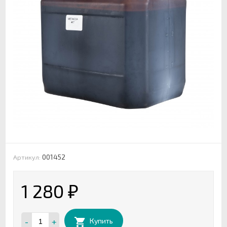
001452
Артикул:
1 280
₽
-
+
Купить