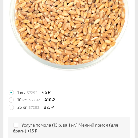
1 кг.
46
S7292
₽
10 кг.
410
S7292
₽
25 кг
875
S7292
₽
Услуга помола (15 р. за 1 кг.) Мелкий помол (для
браги) +
15
₽