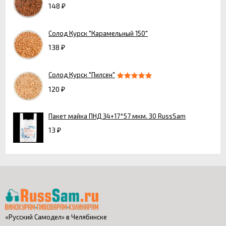
148
₽
Солод Курск "Карамельный 150"
138
₽
Солод Курск "Пилсен"
120
₽
Пакет майка ПНД 34+17*57 мкм. 30 RussSam
13
₽
«Русский Самодел» в Челябинске